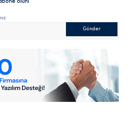
abone olun!
niz