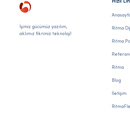
Hızlı Li
Anasayf
İşimiz gücümüz yazılım,
Ritma Dij
aklımız fikrimiz teknoloji!
Ritma P
Referan
Ritma
Blog
İletişim
RitmaFle