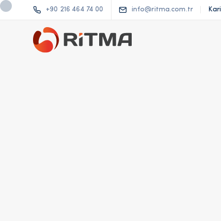
+90 216 464 74 00
info@ritma.com.tr
Kar