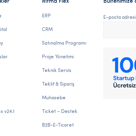
nkler
Ritma Flex
Bültenimize 
a
ERP
E-posta adresi
ital
CRM
ay
Satınalma Programı
slar
Proje Yönetimi
Teknik Servis
Teklif & Sipariş
Muhasebe
x v24.1
Ticket – Destek
B2B-E-Ticaret